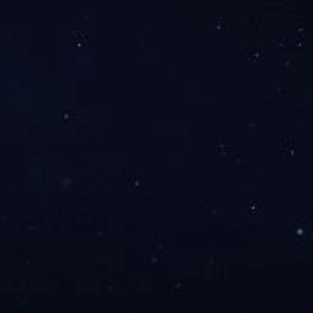
彩瞬间；还是铁杆的篮球爱好者，追踪NBA、CBA以
测、赛中直播、赛后复盘以及战术图解，全方位解读比
巨星到现役新星的详尽资料，包括职业生涯数据、荣誉记录
赛，帮助您更深入地理解体育竞技的魅力。乐竞体育，让
联系我们
商务合作
意见反馈
隐私政策
用户协议