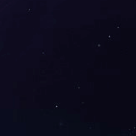
胜
积分
8
24
7
21
7
20
6
18
5
16
赛事资讯门户。我们不仅提供实时的足球、篮球、NBA、世界
深度的赛事分析、球队百科、球员百科以及独家媒体报