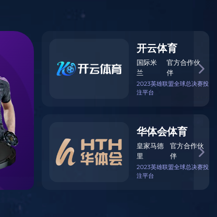
登录
注册