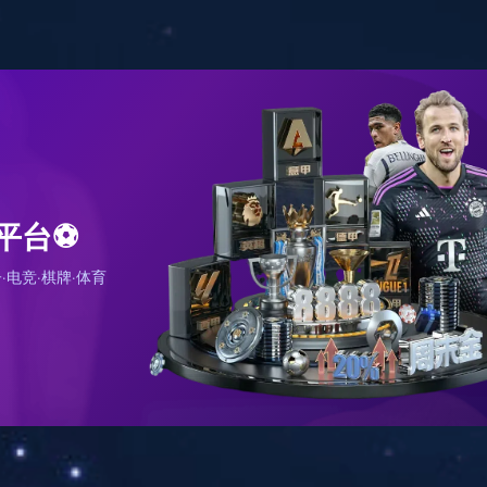
首页
足球
篮球
NBA
世界杯
赛事分析
百科