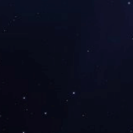
无论
及国
赛背
此外
以及
体育
关于我们
热门频
乐竞·(中国)体育智能科技股份有限公司官
足球专
网致力于为全球体育爱好者提供最及时、
篮球专
最准确的赛事资讯。我们秉承客观、公
NBA赛
正、专业的态度，打造高品质的体育媒体
平台。
世界杯