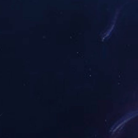
热门资讯
梅西宣布最新转会意
向，全球球迷热议
2小时前
足球 
詹姆斯打破历史得分纪
英
录，再创新辉煌
场
5小时前
在刚
国足最新集训名单公
凭借
布，新人入选引关注
切尔
纳主
昨天
不会
乐竞
视频集锦