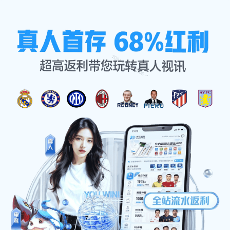
欢迎访问乐竞体育官方网站！亚洲领先的综合体育赛事资讯平台。
登录
注册
乐竞
SPORTS
欧冠决赛前瞻：豪门对决一触即发
两大欧洲顶级豪将在今夜上演巅峰之战，谁将捧起大耳朵
杯？乐竞体育为您带来全方位深度解析。
实时比分
更多 >
英超