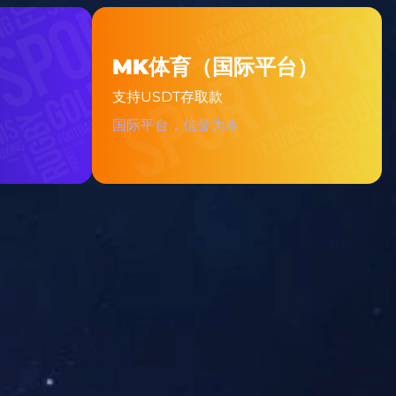
专区
世界杯专区
查看更多 >