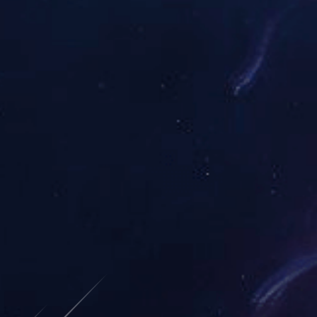
热门资讯
梅西宣布最新转会意
向，全球球迷热议
2小时前
足球 
詹姆斯打破历史得分纪
英
录，再创新辉煌
场
5小时前
在刚
国足最新集训名单公
凭借
布，新人入选引关注
切尔
纳主
昨天
不会
乐竞
视频集锦