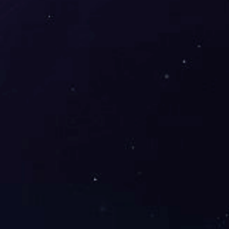
胜
积分
8
24
7
21
7
20
6
18
5
16
赛事资讯门户。我们不仅提供实时的足球、篮球、NBA、世界
深度的赛事分析、球队百科、球员百科以及独家媒体报