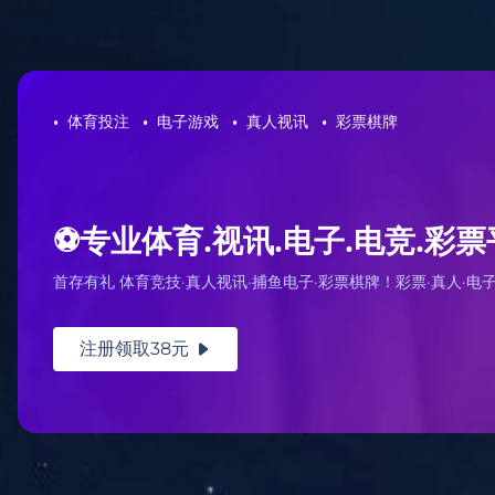
欢迎访问乐竞体育官方网站！亚洲领先的综合体育赛事资讯平台。
乐竞
SPORTS