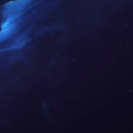
赛事分析 / 战术
手
瓜迪奥拉的战术革命：为何
马
高位逼抢依然是核心？
巴佩终
深入剖析曼城近期的比赛录像，我们
宣布签
发现尽管阵容轮换，但瓜迪奥拉坚持
成了新
的高位压迫战术依然是球队控制比赛
节奏的关键武器。
23-10-24
乐竞体育
2023-10-23
查看完整榜单 >