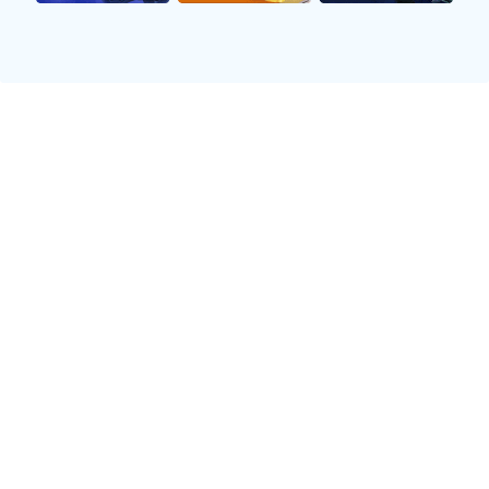
欧冠经典回顾：逆转奇迹
专区导航
足球专区
篮球专区
NBA专区
世界杯专区