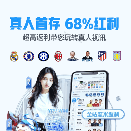
欢迎访问乐竞体育官方网站！亚洲领先的综合体育赛事资讯平台。
登录
注册
乐竞
SPORTS
欧冠决赛前瞻：豪门对决一触即发
两大欧洲顶级豪将在今夜上演巅峰之战，谁将捧起大耳朵
杯？乐竞体育为您带来全方位深度解析。
实时比分
更多 >
英超