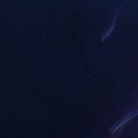
热门资讯
梅西宣布最新转会意
向，全球球迷热议
2小时前
足球 
詹姆斯打破历史得分纪
英
录，再创新辉煌
场
5小时前
在刚
国足最新集训名单公
凭借
布，新人入选引关注
切尔
纳主
昨天
不会
乐竞
视频集锦