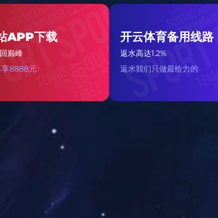
决一触即发
耳朵杯？乐竞体育为您带来全方位深度解析。
导航
专区
篮球专区
NBA
资讯