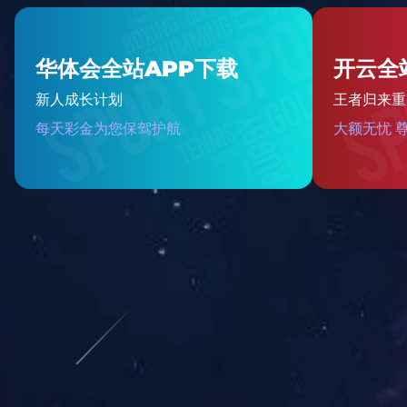
欧冠决赛前瞻：豪门对
两大欧洲顶级豪将在今夜上演巅峰之战，谁将捧起大
专区
实时比分
更多 >
英超
曼城
利物浦
2 - 1
足球
西甲
皇马
巴萨
0 - 0
赛事
NBA
湖人
勇士
108 -
112