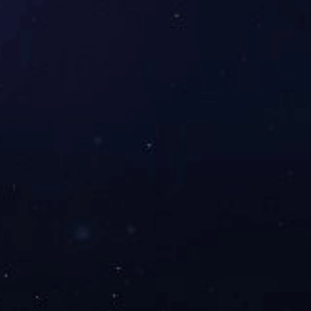
您是狂热的足球迷，关注英超、西甲、意甲、德甲以及欧冠赛场的每一次精
际篮联赛事的动态，乐竞体育都能满足您的需求。我们的内容涵盖赛前预
后的故事。
，我们还设有专门的“球队百科”与“球员百科”栏目，收录了从历史传奇
个人生平介绍。在“赛事分析”板块，专家分析师将从战术板角度拆解比
生活更精彩。
道
数据统计
区
赛程日历
区
联赛积分榜
场
射手榜/助攻榜
专栏
球队百科