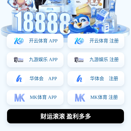
曼城
利物浦
2 - 1
西甲
皇马
巴萨
0 - 0
NBA
湖人
勇士
108 - 112
热门资讯
梅西宣布最新转会意向，全球球迷热议
2小时前
詹姆斯打破历史得分纪录，再创新辉煌
5小时前