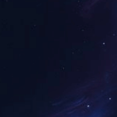
▶
网球 /
欧冠经典回顾：逆转奇迹
辛
回
在巴
纳直
杯。
越德
乐竞
积分