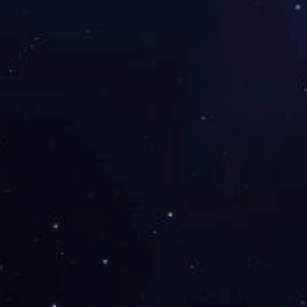
无论
及国
赛背
此外
以及
体育
关于我们
热门频
乐竞·(中国)体育智能科技股份有限公司官
足球专
网致力于为全球体育爱好者提供最及时、
篮球专
最准确的赛事资讯。我们秉承客观、公
NBA赛
正、专业的态度，打造高品质的体育媒体
平台。
世界杯