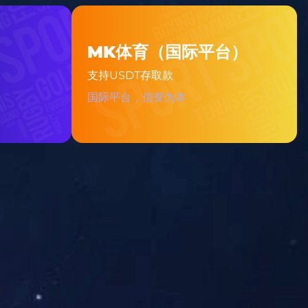
专区
世界杯专区
查看更多 >