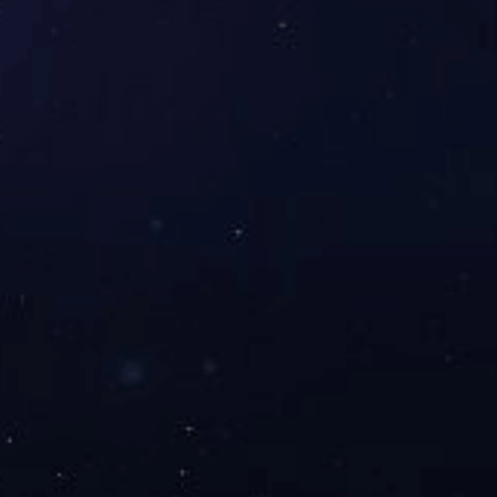
您是狂热的足球迷，关注英超、西甲、意甲、德甲以及欧冠赛场的每一次精
际篮联赛事的动态，乐竞体育都能满足您的需求。我们的内容涵盖赛前预
后的故事。
，我们还设有专门的“球队百科”与“球员百科”栏目，收录了从历史传奇
个人生平介绍。在“赛事分析”板块，专家分析师将从战术板角度拆解比
生活更精彩。
道
数据统计
区
赛程日历
区
联赛积分榜
场
射手榜/助攻榜
专栏
球队百科