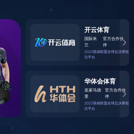
登录
注册