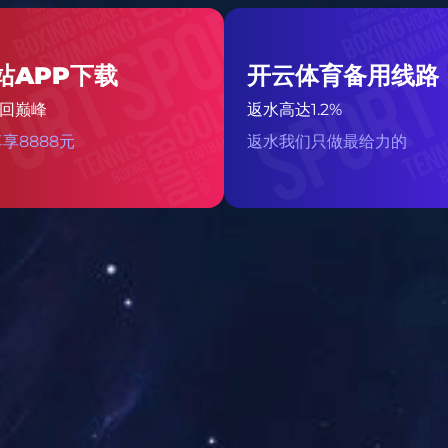
决一触即发
耳朵杯？乐竞体育为您带来全方位深度解析。
导航
专区
篮球专区
NBA
资讯