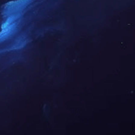
赛事分析 / 战术
手
瓜迪奥拉的战术革命：为何
马
高位逼抢依然是核心？
巴佩终
深入剖析曼城近期的比赛录像，我们
宣布签
发现尽管阵容轮换，但瓜迪奥拉坚持
成了新
的高位压迫战术依然是球队控制比赛
节奏的关键武器。
23-10-24
乐竞体育
2023-10-23
查看完整榜单 >