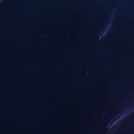
热门资讯
梅西宣布最新转会意
向，全球球迷热议
2小时前
足球 
詹姆斯打破历史得分纪
英
录，再创新辉煌
场
5小时前
在刚
国足最新集训名单公
凭借
布，新人入选引关注
切尔
纳主
昨天
不会
乐竞
视频集锦