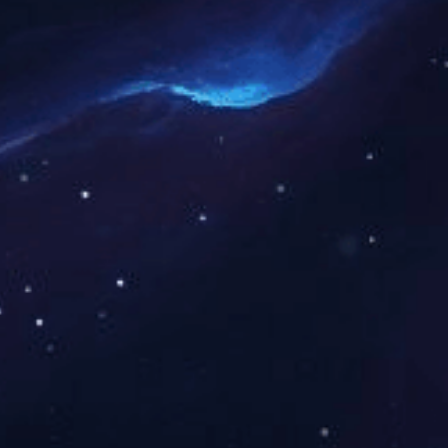
排名
1
2
3
4
5
乐
乐竞
杯等
道。