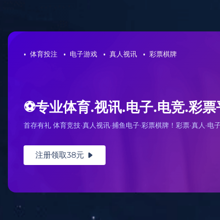
欢迎访问乐竞体育官方网站！亚洲领先的综合体育赛事资讯平台。
乐竞
SPORTS