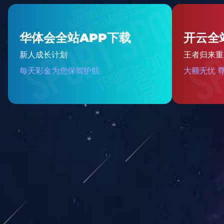
欧冠决赛前瞻：豪门对
两大欧洲顶级豪将在今夜上演巅峰之战，谁将捧起大
专区
实时比分
更多 >
英超
曼城
利物浦
2 - 1
足球
西甲
皇马
巴萨
0 - 0
赛事
NBA
湖人
勇士
108 -
112