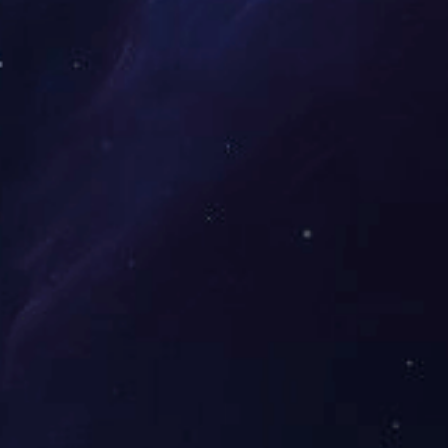
球队
场次
阿森纳
10
曼城
10
利物浦
10
热刺
10
阿斯顿维拉
10
竞体育：您的专业体育赛事资讯平台
体育（LeJing Sports）致力于打造亚洲最权威、最专业的综合体育
主流赛事的比分直播和赛程数据，更拥有资深的体育编辑团队，为您提供